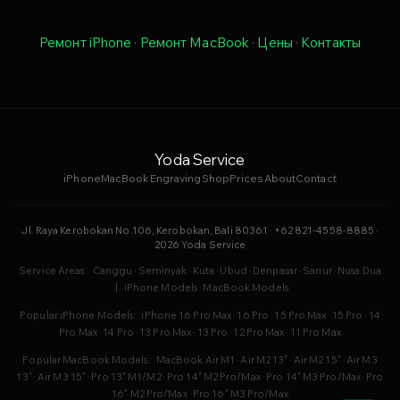
Ремонт iPhone
·
Ремонт MacBook
·
Цены
·
Контакты
Yoda Service
iPhone
MacBook
Engraving
Shop
Prices
About
Contact
Jl. Raya Kerobokan No.106, Kerobokan, Bali 80361 · +62 821-4558-8885 ·
2026 Yoda Service
Service Areas:
Canggu
·
Seminyak
·
Kuta
·
Ubud
·
Denpasar
·
Sanur
·
Nusa Dua
|
iPhone Models
·
MacBook Models
Popular iPhone Models:
iPhone 16 Pro Max
·
16 Pro
·
15 Pro Max
·
15 Pro
·
14
Pro Max
·
14 Pro
·
13 Pro Max
·
13 Pro
·
12 Pro Max
·
11 Pro Max
Popular MacBook Models:
MacBook Air M1
·
Air M2 13"
·
Air M2 15"
·
Air M3
13"
·
Air M3 15"
·
Pro 13" M1/M2
·
Pro 14" M2 Pro/Max
·
Pro 14" M3 Pro/Max
·
Pro
16" M2 Pro/Max
·
Pro 16" M3 Pro/Max