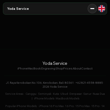
Yoda Service
Yoda Service
iPhone
MacBook
Engraving
Shop
Prices
About
Contact
Jl. Raya Kerobokan No.106, Kerobokan, Bali 80361 · +62 821-4558-8885 ·
2026 Yoda Service
Service Areas:
Canggu
·
Seminyak
·
Kuta
·
Ubud
·
Denpasar
·
Sanur
·
Nusa Dua
|
iPhone Models
·
MacBook Models
Popular iPhone Models:
iPhone 16 Pro Max
·
16 Pro
·
15 Pro Max
·
15 Pro
·
14