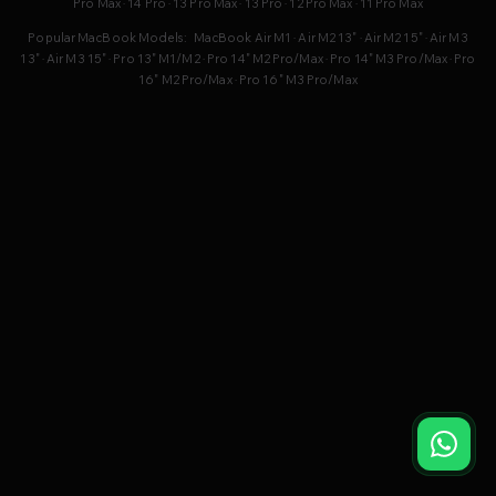
Pro Max
·
14 Pro
·
13 Pro Max
·
13 Pro
·
12 Pro Max
·
11 Pro Max
Popular MacBook Models:
MacBook Air M1
·
Air M2 13"
·
Air M2 15"
·
Air M3
13"
·
Air M3 15"
·
Pro 13" M1/M2
·
Pro 14" M2 Pro/Max
·
Pro 14" M3 Pro/Max
·
Pro
16" M2 Pro/Max
·
Pro 16" M3 Pro/Max