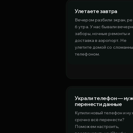
Улетаете завтра
Вечером разбили экран, ре
6 утра. У нас бывали вечер
заборы, ночные ремонты и
доставка в аэропорт. Не
улетите домой со сломанн
телефоном.
Украли телефон — ну
перенести данные
Купили новый телефон и ну
срочно всё перенести?
Поможем настроить,