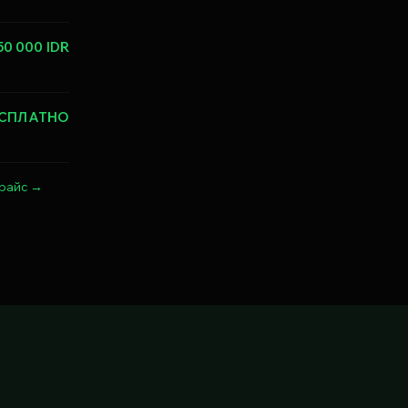
50 000 IDR
ЕСПЛАТНО
райс →