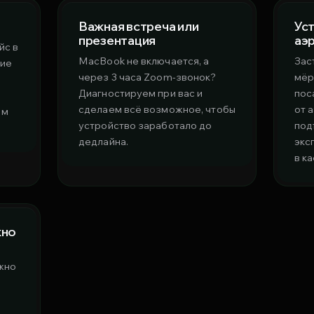
Важная встреча или
Ус
презентация
аэ
йс в
MacBook не включается, а
Зас
ние
через 3 часа Zoom-звонок?
мёр
Диагностируем при вас и
пос
сделаем всё возможное, чтобы
от 
ым
устройство заработало до
под
дедлайна.
экс
в к
жно
жно