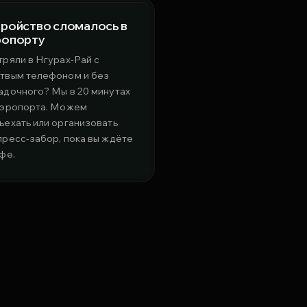
тройство сломалось в
ропорту
тряли в Нгурах-Рай с
твым телефоном и без
адочного? Мы в 20 минутах
аэропорта. Можем
ъехать или организовать
пресс-забор, пока вы ждёте
афе.