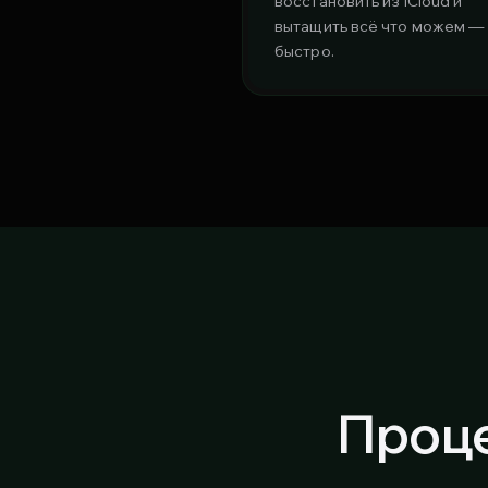
восстановить из iCloud и
вытащить всё что можем —
быстро.
Проце