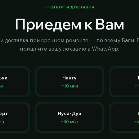
ЗАБОР И ДОСТАВКА
Приедем к Вам
 и доставка при срочном ремонте — по всему Бали. 
пришлите вашу локацию в WhatsApp.
ьяк
Чангу
ин
~10 мин
~
орт
Нуса-Дуа
ин
~30 мин
~