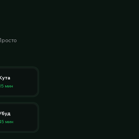
Просто
Кута
15 мин
Убуд
45 мин