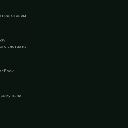
е подготовим
азу
ого слота» на
acBook.
сему Бали.