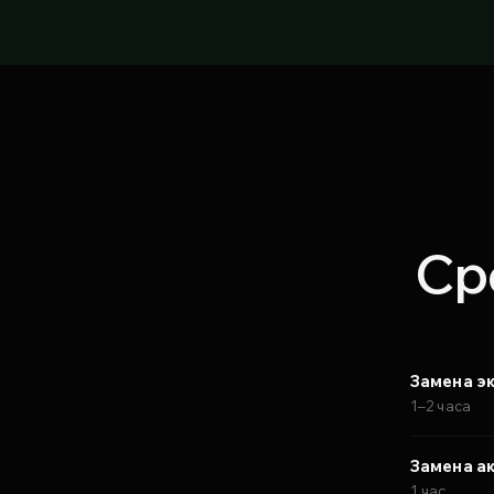
Ср
Замена э
1–2 часа
Замена а
1 час