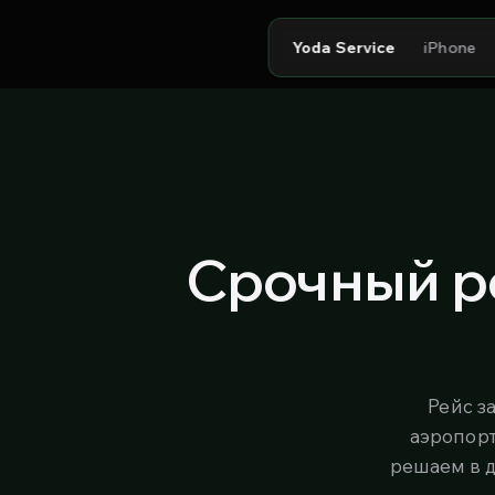
Yoda Service
iPhone
Срочный ре
Рейс з
аэропор
решаем в д