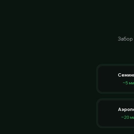
Забор
Семин
~5 м
Аэроп
~20 м