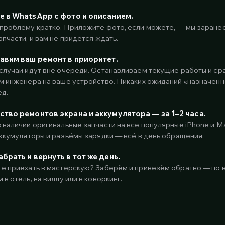
е в WhatsApp с фото и описанием.
проблему кратко. Приложите фото, если можете, — мы заране
пчасти, и вам не придётся ждать.
авим ваш ремонт в приоритет.
случаи идут вне очереди. Останавливаем текущие работы и ср
м инженера на ваше устройство. Никаких ожиданий «назначенн
ёд.
тво ремонтов экрана и аккумулятора — за 1–2 часа.
 наличии оригинальные запчасти на все популярные iPhone и M
аккумуляторы и разъёмы зарядки — всё в день обращения.
брать и вернуть в тот же день.
е приехать в мастерскую? Заберём и привезём обратно — по в
в отель, на виллу или в коворкинг.