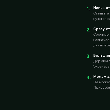
Напишит
1.
Опишите 
нужные за
Сразу ст
2.
Срочные 
назначае
дни впер
Большинс
3.
Держим в
Экраны, 
Можем за
4.
Не может
Привезём 