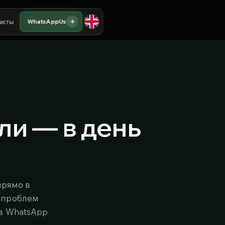
акты
WhatsApp
Us
ли — в день
прямо в
 проблем
 в WhatsApp